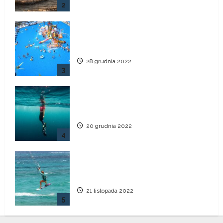
2
Aquaticum Debrecen Strand –
największy park wodny w Europie
28 grudnia 2022
3
Jak długo jesteśmy w stanie
wytrzymać bez oddychania?
20 grudnia 2022
4
8 najlepszych miejsc
kitesurfingowych na świecie.
21 listopada 2022
5