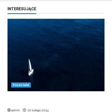
Polskie sukcesy w żeglarstwie. Co
INTERESUJĄCE
warto wiedzieć?
20 lutego 2024
1
Jak nauczyć się żeglarstwa?
3 stycznia 2023
2
Aquaticum Debrecen Strand –
największy park wodny w Europie
28 grudnia 2022
Pozostałe
3
Polskie sukcesy w żeglarstwie. Co warto
Jak długo jesteśmy w stanie
wiedzieć?
wytrzymać bez oddychania?
admin
20 lutego 2024