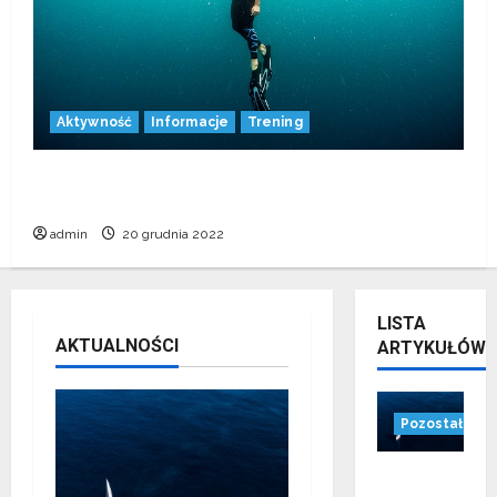
Aktywność
Informacje
Trening
Jak długo jesteśmy w stanie wytrzymać bez
oddychania?
admin
20 grudnia 2022
LISTA
AKTUALNOŚCI
ARTYKUŁÓW
Pozostałe
Polskie