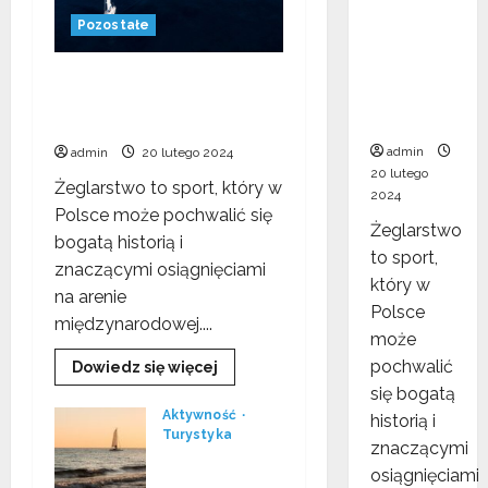
sukcesy
w
Pozostałe
żeglarstw
ie. Co
Polskie sukcesy w
warto
żeglarstwie. Co warto
wiedzieć?
wiedzieć?
admin
admin
20 lutego 2024
20 lutego
Żeglarstwo to sport, który w
2024
Polsce może pochwalić się
Żeglarstwo
bogatą historią i
to sport,
znaczącymi osiągnięciami
który w
na arenie
Polsce
międzynarodowej....
może
pochwalić
Dowiedz
Dowiedz się więcej
się
się bogatą
więcej
o
Aktywność
historią i
Polskie
Turystyka
sukcesy
znaczącymi
Jak
w
żeglarstwie.
osiągnięciami
nauczyć