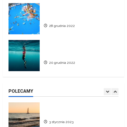
Jak długo jesteśmy w stanie
wytrzymać bez oddychania?
Aquaticum Debrecen Strand –
20 grudnia 2022
największy park wodny w Europie
4
28 grudnia 2022
8 najlepszych miejsc
kitesurfingowych na świecie.
Jak długo jesteśmy w stanie
21 listopada 2022
wytrzymać bez oddychania?
5
20 grudnia 2022
Polskie sukcesy w żeglarstwie. Co
warto wiedzieć?
20 lutego 2024
POLECAMY
1
Jak nauczyć się żeglarstwa?
3 stycznia 2023