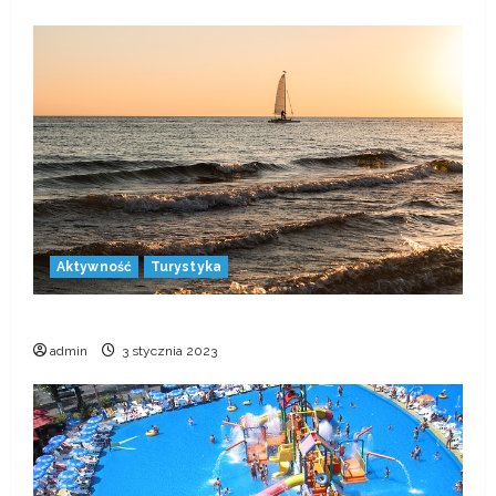
20 grudnia 2022
4
8 najlepszych miejsc
kitesurfingowych na świecie.
21 listopada 2022
5
Aktywność
Turystyka
Jak nauczyć się żeglarstwa?
admin
3 stycznia 2023