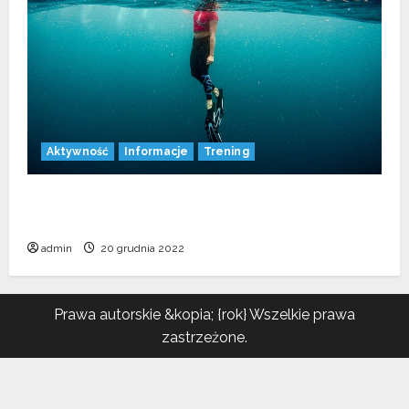
Aktywność
Informacje
Trening
Jak długo jesteśmy w stanie wytrzymać bez
oddychania?
admin
20 grudnia 2022
Prawa autorskie &kopia; {rok} Wszelkie prawa
zastrzeżone.