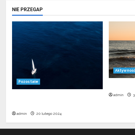
NIE PRZEGAP
Aktywnoś
Pozostałe
Jak naucz
admin
3
Polskie sukcesy w żeglarstwie. Co
warto wiedzieć?
admin
20 lutego 2024