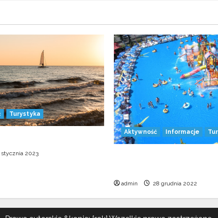
ć
Turystyka
Aktywność
Informacje
Tu
yć się żeglarstwa?
 stycznia 2023
Aquaticum Debrecen Stra
największy park wodny w 
admin
28 grudnia 2022