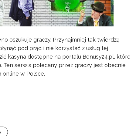
yno oszukuje graczy. Przynajmniej tak twierdzą
łynąć pod prąd i nie korzystać z usług tej
zić kasyna dostępne na portalu Bonusy24.pl, które
 Ten serwis polecany przez graczy jest obecnie
 online w Polsce.
y