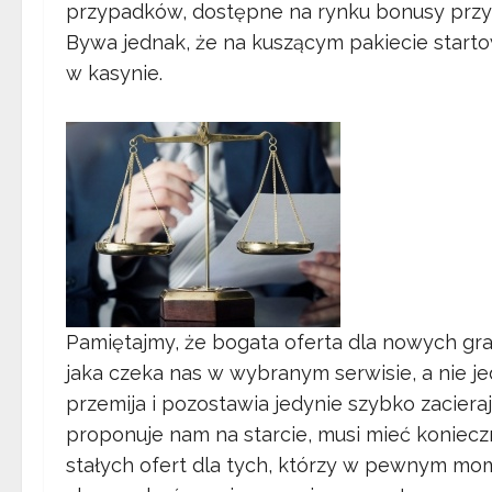
przypadków, dostępne na rynku bonusy przyr
Bywa jednak, że na kuszącym pakiecie start
w kasynie.
Pamiętajmy, że bogata oferta dla nowych gr
jaka czeka nas w wybranym serwisie, a nie j
przemija i pozostawia jedynie szybko zaciera
proponuje nam na starcie, musi mieć koniec
stałych ofert dla tych, którzy w pewnym mom