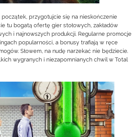
 początek, przygotujcie się na nieskończenie
ie tu bogatą ofertę gier stołowych, zakładów
ych i najnowszych produkcji. Regularne promocje
gach popularności, a bonusy trafiają w ręce
mogów. Słowem, na nudę narzekać nie będziecie.
kich wygranych i niezapomnianych chwil w Total