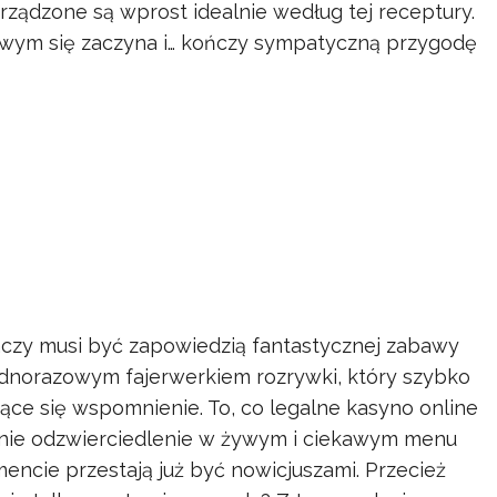
ządzone są wprost idealnie według tej receptury.
owym się zaczyna i… kończy sympatyczną przygodę
aczy musi być zapowiedzią fantastycznej zabawy
ednorazowym fajerwerkiem rozrywki, który szybko
jące się wspomnienie. To, co legalne kasyno online
znie odzwierciedlenie w żywym i ciekawym menu
encie przestają już być nowicjuszami. Przecież