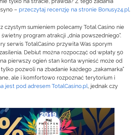
nie tylko na stracie, prawda? Z tego zadania
Kasyno –
przeczytaj recenzję na stronie Bonusy24.pl
.
o z czystym sumieniem polecamy Total Casino nie
a świetny program atrakcji „dnia powszedniego”.
bry serwis TotalCasino przywita Was sporym
asilenia. Debiut można rozpocząć od wpłaty 50
 na pierwszy ogień stan konta wynieść może od
 tylko pozwoli na zbadanie każdego „zakamarka”
ane, ale i komfortowo rozpoznać terytorium i
 jest pod adresem TotalCasino.pl
, jednak czy