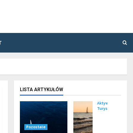
T
LISTA ARTYKUŁÓW
Aktywność
Turystyka
Jak
nau
Pozostałe
czy