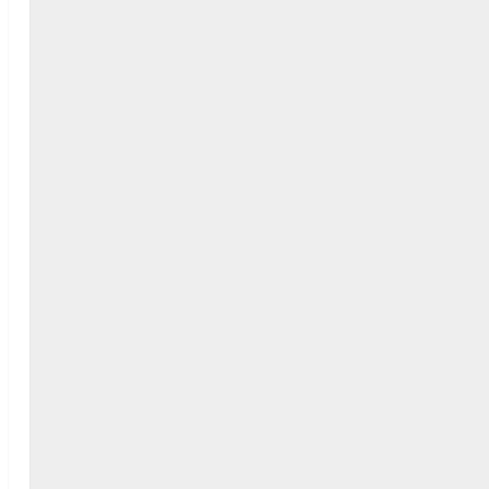
28
grudnia
grudnia
2022
2022